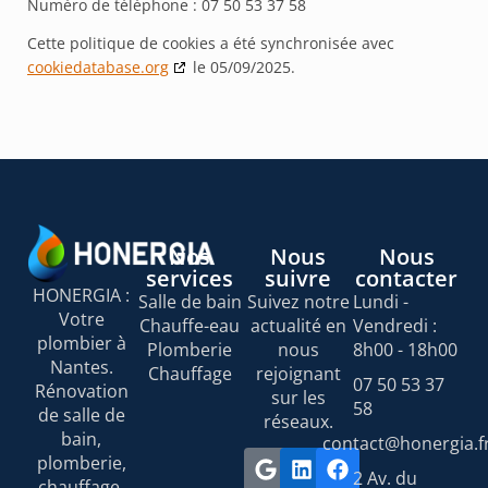
Numéro de téléphone : 07 50 53 37 58
Cette politique de cookies a été synchronisée avec
cookiedatabase.org
le 05/09/2025.
Nos
Nous
Nous
services
suivre
contacter
HONERGIA :
Salle de bain
Suivez notre
Lundi -
Votre
Chauffe-eau
actualité en
Vendredi :
plombier à
Plomberie
nous
8h00 - 18h00
Nantes.
Chauffage
rejoignant
07 50 53 37
Rénovation
sur les
58
de salle de
réseaux.
bain,
contact@honergia.f
plomberie,
2 Av. du
chauffage,