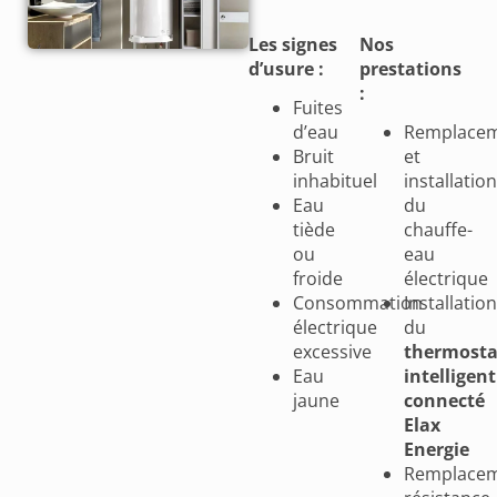
Les signes
Nos
d’usure :
prestations
:
Fuites
d’eau
Remplace
Bruit
et
inhabituel
installation
Eau
du
tiède
chauffe-
ou
eau
froide
électrique
Consommation
Installation
électrique
du
excessive
thermosta
Eau
intelligent
jaune
connecté
Elax
Energie
Remplace