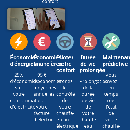
confort.
Économies
Économies
Piloter
Durée
Maintena
d’énergies
financières
votre
de vie
prédictive
confort
prolongée
25%
95 €
Vous
d’économies
d'économies
Prenez
Prolongation
savez
sur
moyennes
le
de la
en
votre
annuelles
contrôle
durée
temps
consommation
sur
de
de vie
réel
d’électricité.
votre
votre
de
l’état
facture
chauffe-
votre
de
d'électricité
eau
chauffe-
votre
électrique
eau
chauffe-