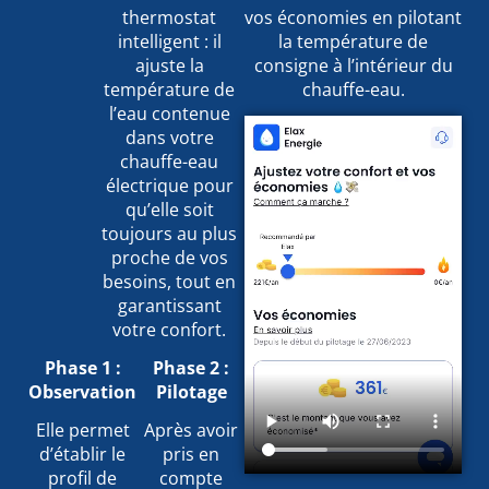
thermostat
vos économies en pilotant
intelligent : il
la température de
ajuste la
consigne à l’intérieur du
température de
chauffe-eau.
l’eau contenue
dans votre
chauffe-eau
électrique pour
qu’elle soit
toujours au plus
proche de vos
besoins, tout en
garantissant
votre confort.
Phase 1 :
Phase 2 :
Observation
Pilotage
Elle permet
Après avoir
d’établir le
pris en
profil de
compte