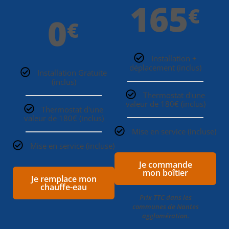
165
€
0
€
Installation +
déplacement (inclus)
Installation Gratuite
(inclus)
Thermostat d'une
valeur de 180€ (inclus)
Thermostat d'une
valeur de 180€ (inclus)
Mise en service (incluse)
Mise en service (incluse)
Je commande
mon boîtier
Je remplace mon
chauffe-eau
Prix TTC dans les
communes de Nantes
agglomération.