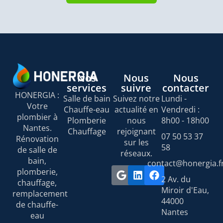
Nos
Nous
Nous
services
suivre
contacter
HONERGIA :
Salle de bain
Suivez notre
Lundi -
Votre
Chauffe-eau
actualité en
Vendredi :
plombier à
Plomberie
nous
8h00 - 18h00
Nantes.
Chauffage
rejoignant
07 50 53 37
Rénovation
sur les
58
de salle de
réseaux.
bain,
contact@honergia.f
plomberie,
2 Av. du
chauffage,
Miroir d'Eau,
remplacement
44000
de chauffe-
Nantes
eau