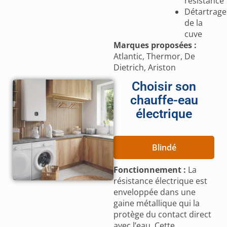
résistance
Détartrage
de la
cuve
Marques proposées :
Atlantic, Thermor, De
Dietrich, Ariston
Choisir son
chauffe-eau
électrique
Blindé
Fonctionnement :
La
résistance électrique est
enveloppée dans une
gaine métallique qui la
protège du contact direct
avec l’eau. Cette