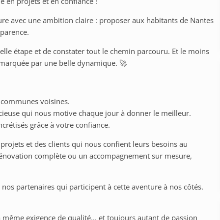
 en projets et en confiance !
re avec une ambition claire : proposer aux habitants de Nantes
sparence.
le étape et de constater tout le chemin parcouru. Et le moins
é marquée par une belle dynamique. 🚀
es communes voisines.
cieuse qui nous motive chaque jour à donner le meilleur.
crétisés grâce à votre confiance.
s projets et des clients qui nous confient leurs besoins au
e rénovation complète ou un accompagnement sur mesure,
os partenaires qui participent à cette aventure à nos côtés.
a même exigence de qualité… et toujours autant de passion