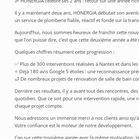
🎉 HONERGIA célèbre ses 2 ans : retour sur une année riche
Il y a maintenant deux ans, HONERGIA débutait son aventu
un service de plomberie fiable, réactif et fondé sur la tran
Aujourd’hui, nous sommes heureux de franchir cette nouvel
que l’on puisse dire, c’est que cette deuxième année a ét
Quelques chiffres résument cette progression :
✅ Plus de 300 interventions réalisées à Nantes et dans l
⭐ Déjà 180 avis Google 5 étoiles : une reconnaissance pré
🛁 De nombreux projets de rénovation de salle de bain con
Derrière ces résultats, il y a avant tout des rencontres, de
quotidien. Que ce soit pour une intervention rapide, un
chaque projet compte.
Nous adressons un immense merci à nos clients ainsi qu’à n
Votre confiance est le moteur de notre développement.
Cap sur cette troisième année avec la même motivation, l